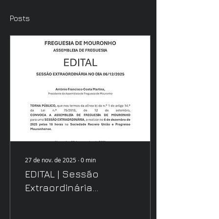
Posts
27 de nov. de 2025
∙
0
min
EDITAL | Sessão
Extraordinária
Assembleia de
Freguesia