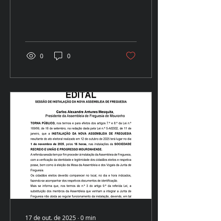
0
0
17 de out. de 2025
∙
0
min