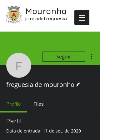
Mouronho
junta
de
freguesia
Mais ações
Seguir
freguesia de mouronho
Escritor
freguesia de mouronho
Profile
Files
Perfil
Data de entrada: 11 de set. de 2020