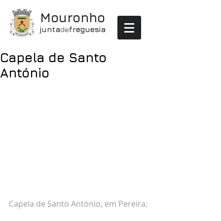
Mouronho
junta
de
freguesia
Capela de Santo
António
Capela de Santo António, em Pereira;