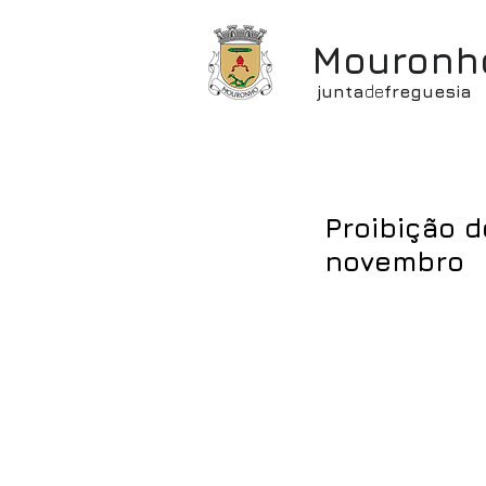
Mouronh
junta
de
freguesia
Proibição 
novembro
Foi prolongada at
arquipélago da M
operacional de co