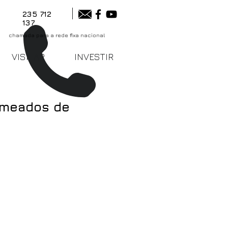
235 712
137
chamada para a rede fixa nacional
VISITAR
INVESTIR
 meados de
das no 
nto do programa 