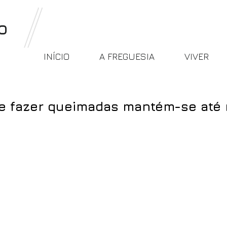
o
INÍCIO
A FREGUESIA
VIVER
de fazer queimadas mantém-se até
é 15 de novembro a proibição da realização de queima
adeira. A decisão está relacionada com o prolongame
mbate aos incêndios florestais.