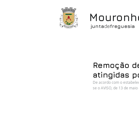
Mouronh
junta
de
freguesia
Remoção de
atingidas p
De acordo com o estabeleci
se o AVISO, de 13 de maio 