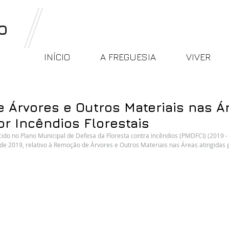
o
INÍCIO
A FREGUESIA
VIVER
 Árvores e Outros Materiais nas Á
or Incêndios Florestais
do no Plano Municipal de Defesa da Floresta contra Incêndios (PMDFCI) (2019 - 
de 2019, relativo à Remoção de Árvores e Outros Materiais nas Áreas atingidas p