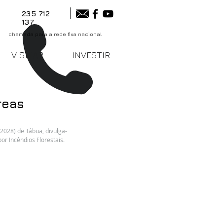
235 712
137
chamada para a rede fixa nacional
VISITAR
INVESTIR
reas
2028) de Tábua, divulga-
or Incêndios Florestais.