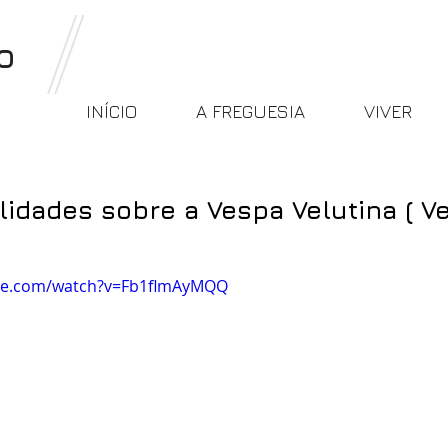
o
INÍCIO
A FREGUESIA
VIVER
lidades sobre a Vespa Velutina ( V
be.com/watch?v=Fb1flmAyMQQ