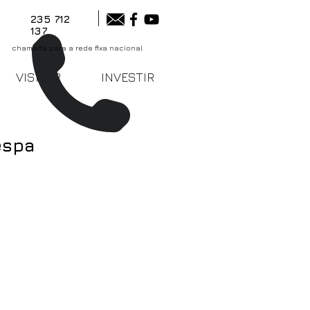
235 712
137
chamada para a rede fixa nacional
VISITAR
INVESTIR
espa