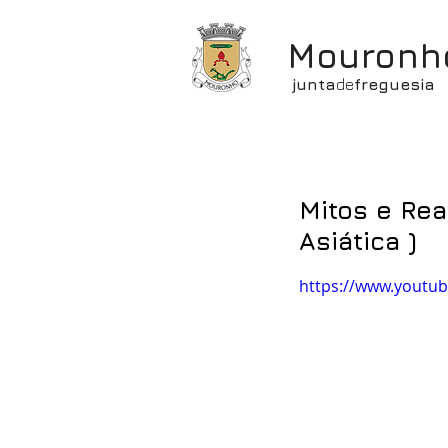
Mouronh
junta
de
freguesia
Mitos e Rea
Asiática )
https://www.youtu