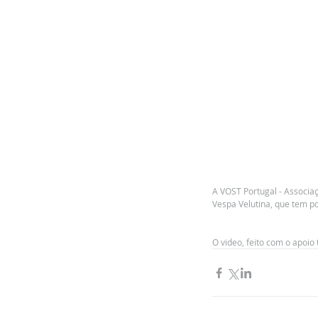
A VOST Portugal - Associaç
Vespa Velutina, que tem po
O video, feito com o apoio