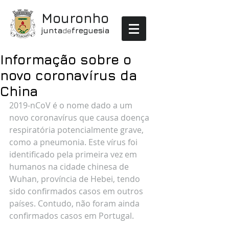
Mouronho
junta
de
freguesia
Informação sobre o
novo coronavírus da
China
2019-nCoV é o nome dado a um 
novo coronavírus que causa doença 
respiratória potencialmente grave, 
como a pneumonia. Este vírus foi 
identificado pela primeira vez em 
humanos na cidade chinesa de 
Wuhan, província de Hebei, tendo 
sido confirmados casos em outros 
países. Contudo, não foram ainda 
confirmados casos em Portugal.