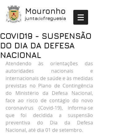
Mouronho
junta
de
freguesia
COVID19 - SUSPENSÃO
DO DIA DA DEFESA
NACIONAL
Atendendo às orientações das 
autoridades nacionais e 
internacionais de saúde e às medidas 
previstas no Plano de Contingência 
do Ministério da Defesa Nacional, 
face ao risco de contágio do novo 
coronavírus (Covid-19), informa-se 
que foi decidida a suspensão 
preventiva do Dia da Defesa 
Nacional, até dia 01 de setembro.