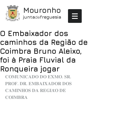
Mouronho
junta
de
freguesia
O Embaixador dos
caminhos da Região de
Coimbra Bruno Aleixo,
foi à Praia Fluvial da
Ronqueira jogar
𝐂𝐎𝐌𝐔𝐍𝐈𝐂𝐀𝐃𝐎 𝐃𝐎 𝐄𝐗𝐌𝐎. 𝐒𝐑. 
𝐏𝐑𝐎𝐅. 𝐃𝐑. 𝐄𝐌𝐁𝐀𝐈𝐗𝐀𝐃𝐎𝐑 𝐃𝐎𝐒 
𝐂𝐀𝐌𝐈𝐍𝐇𝐎𝐒 𝐃𝐀 𝐑𝐄𝐆𝐈𝐀̃𝐎 𝐃𝐄 
𝐂𝐎𝐈𝐌𝐁𝐑𝐀