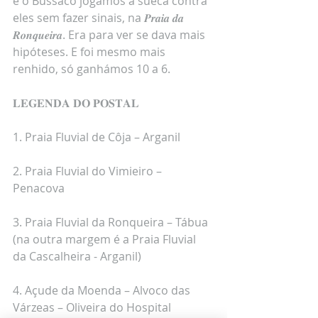
e o Bussaco jogámos à sueca contra 
eles sem fazer sinais, na 𝑷𝒓𝒂𝒊𝒂 𝒅𝒂 
𝑹𝒐𝒏𝒒𝒖𝒆𝒊𝒓𝒂. Era para ver se dava mais 
hipóteses. E foi mesmo mais 
renhido, só ganhámos 10 a 6.
𝐋𝐄𝐆𝐄𝐍𝐃𝐀 𝐃𝐎 𝐏𝐎𝐒𝐓𝐀𝐋
1. Praia Fluvial de Côja – Arganil
2. Praia Fluvial do Vimieiro – 
Penacova
3. Praia Fluvial da Ronqueira – Tábua 
(na outra margem é a Praia Fluvial 
da Cascalheira - Arganil)
4. Açude da Moenda – Alvoco das 
Várzeas – Oliveira do Hospital