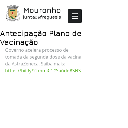
Mouronho
junta
de
freguesia
Antecipação Plano de
Vacinação
Governo acelera processo de 
tomada da segunda dose da vacina 
da AstraZeneca. Saiba mais: 
https://bit.ly/2TmmiC1
#Saúde
#SNS