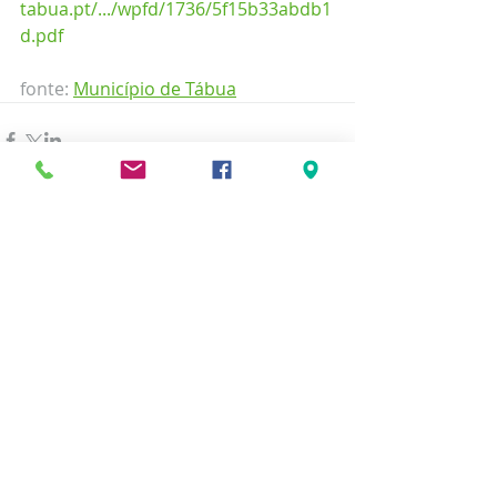
tabua.pt/.../wpfd/1736/5f15b33abdb1
d.pdf
fonte: 
Município de Tábua
Comentários
Escreva um comentário
Posts Recentes