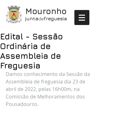
Mouronho
junta
de
freguesia
Edital - Sessão
Ordinária de
Assembleia de
Freguesia
Damos conhecimento da Sessão da 
Assembleia de freguesia dia 23 de 
abril de 2022, pelas 16h00m, na 
Comissão de Melhoramentos dos 
Pousadouros.