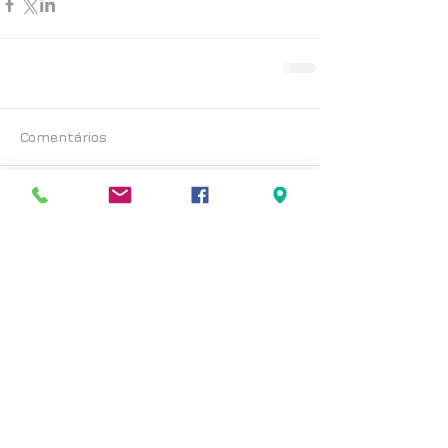
Comentários
Escreva um comentário
Posts Recentes
< voltar