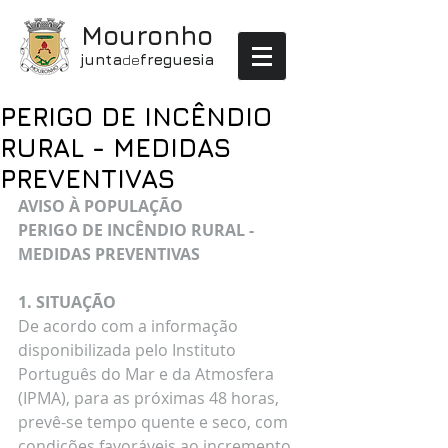
Mouronho
junta
de
freguesia
PERIGO DE INCÊNDIO
RURAL - MEDIDAS
PREVENTIVAS
AVISO À POPULAÇÃO  
PERIGO DE INCÊNDIO RURAL - 
MEDIDAS PREVENTIVAS
1. SITUAÇÃO 
De acordo com a informação 
disponibilizada pelo Instituto 
Português do Mar e da Atmosfera 
(IPMA), para as próximas 48 horas, 
prevê-se tempo quente e seco, com 
condições favoráveis ao incremento 