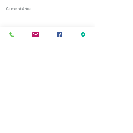
Comentários
Escreva um comentário
Posts Recentes
< voltar