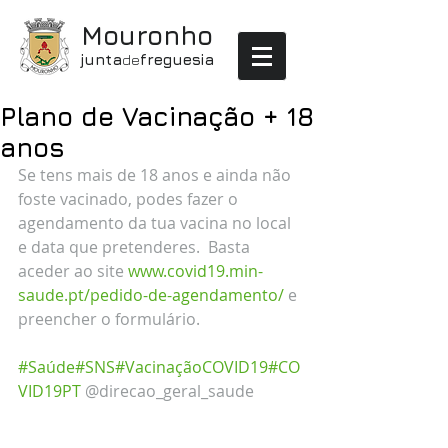
Mouronho
junta
de
freguesia
Plano de Vacinação + 18
anos
Se tens mais de 18 anos e ainda não 
foste vacinado, podes fazer o 
agendamento da tua vacina no local 
e data que pretenderes.  Basta 
aceder ao site 
www.covid19.min-
saude.pt/pedido-de-agendamento/
 e 
preencher o formulário. 
#Saúde
#SNS
#VacinaçãoCOVID19
#CO
VID19PT
 @direcao_geral_saude