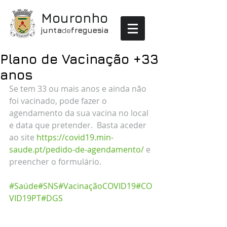
Mouronho
junta
de
freguesia
Plano de Vacinação +33
anos
Se tem 33 ou mais anos e ainda não 
foi vacinado, pode fazer o 
agendamento da sua vacina no local 
e data que pretender.  Basta aceder 
ao site 
https://covid19.min-
saude.pt/pedido-de-agendamento/
 e 
preencher o formulário. 
#Saúde
#SNS
#VacinaçãoCOVID19
#CO
VID19PT
#DGS