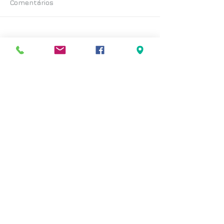
Comentários
Escreva um comentário
Posts Recentes
< voltar