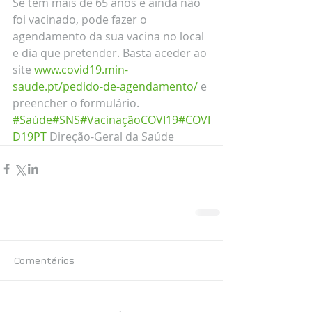
Se tem mais de 65 anos e ainda não 
foi vacinado, pode fazer o 
agendamento da sua vacina no local 
e dia que pretender. Basta aceder ao 
site 
www.covid19.min-
saude.pt/pedido-de-agendamento/
 e 
preencher o formulário.
#Saúde
#SNS
#VacinaçãoCOVI19
#COVI
D19PT
 Direção-Geral da Saúde
Comentários