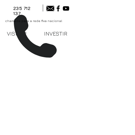
235 712
137
chamada para a rede fixa nacional
VISITAR
INVESTIR