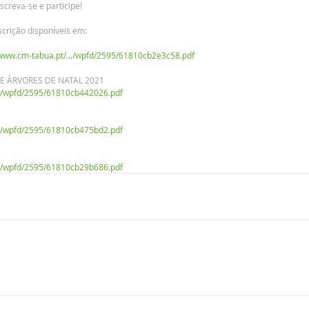
screva-se e participe!
crição disponíveis em:
/www.cm-tabua.pt/.../wpfd/2595/61810cb2e3c58.pdf
 ÁRVORES DE NATAL 2021
../wpfd/2595/61810cb442026.pdf
../wpfd/2595/61810cb475bd2.pdf
../wpfd/2595/61810cb29b686.pdf