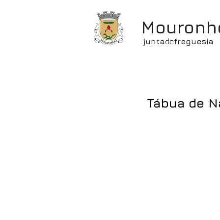
Mouronh
junta
de
freguesia
Tábua de Na