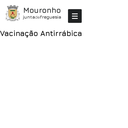
Mouronho
junta
de
freguesia
Vacinação Antirrábica