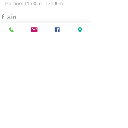
Horário: 11h30m - 12h00m
Comentários
Escreva um comentário
Posts Recentes
< voltar