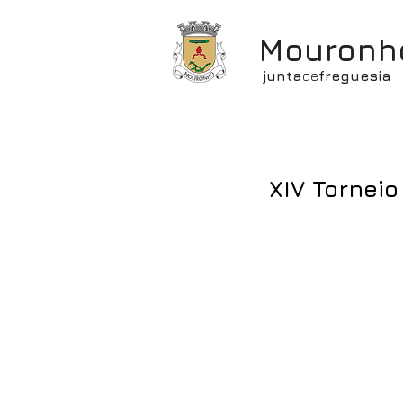
Mouronh
junta
de
freguesia
XIV Torneio