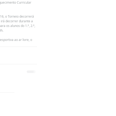
iquecimento Curricular 
6, o Torneio decorrerá 
irá decorrer durante a 
ra os alunos do 1.º, 2.º, 
0h.
portiva ao ar livre, o 