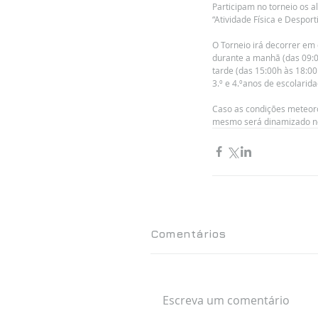
Participam no torneio os al
“Atividade Física e Despor
O Torneio irá decorrer em
durante a manhã (das 09:00
tarde (das 15:00h às 18:00h
3.º e 4.ºanos de escolari
Caso as condições meteorol
mesmo será dinamizado no
Comentários
Escreva um comentário