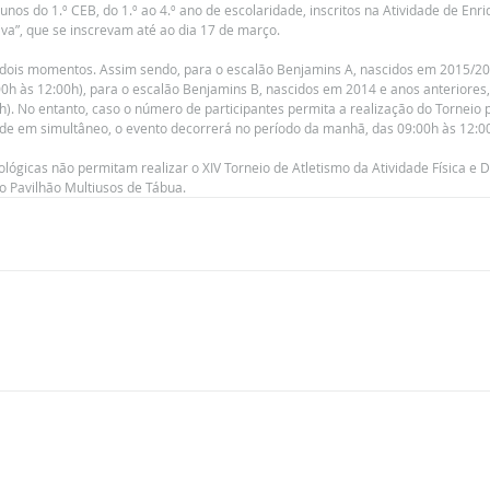
unos do 1.º CEB, do 1.º ao 4.º ano de escolaridade, inscritos na Atividade de Enr
tiva”, que se inscrevam até ao dia 17 de março.
 dois momentos. Assim sendo, para o escalão Benjamins A, nascidos em 2015/201
h às 12:00h), para o escalão Benjamins B, nascidos em 2014 e anos anteriores, 
). No entanto, caso o número de participantes permita a realização do Torneio pa
dade em simultâneo, o evento decorrerá no período da manhã, das 09:00h às 12:0
ógicas não permitam realizar o XIV Torneio de Atletismo da Atividade Física e Des
 Pavilhão Multiusos de Tábua.