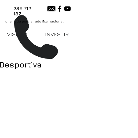
235 712
137
chamada para a rede fixa nacional
VISITAR
INVESTIR
 Desportiva