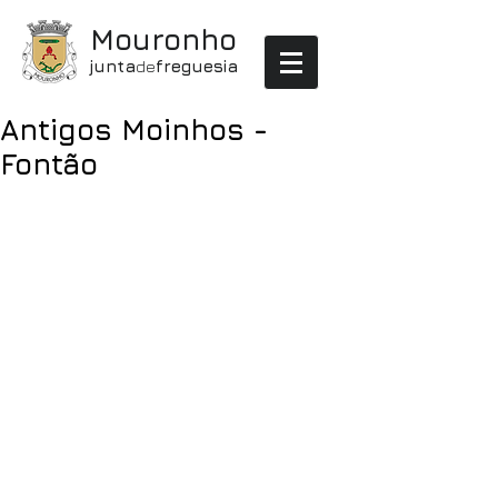
Mouronho
junta
de
freguesia
Antigos Moinhos -
Fontão