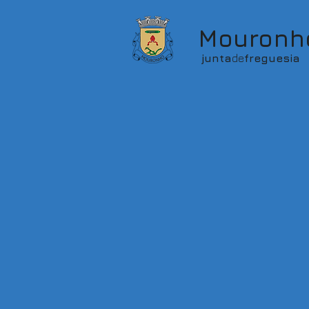
Mouronh
junta
de
freguesia