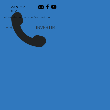
235 712
137
chamada para a rede fixa nacional
VISITAR
INVESTIR