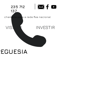
235 712
137
chamada para a rede fixa nacional
VISITAR
INVESTIR
REGUESIA