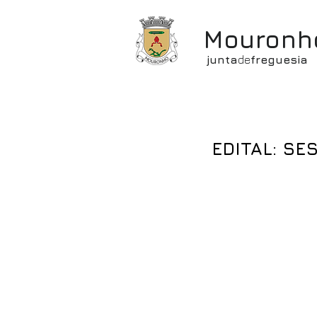
Mouronh
junta
de
freguesia
EDITAL: SE