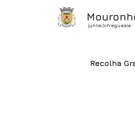
Mouronh
junta
de
freguesia
Recolha Gra