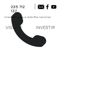
235 712
137
chamada para a rede fixa nacional
VISITAR
INVESTIR