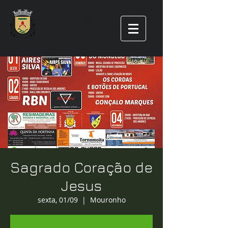
Mouronho
junta
de
freguesia
Sagrado Coração de
Jesus
sexta, 01/09
  |  
Mouronho