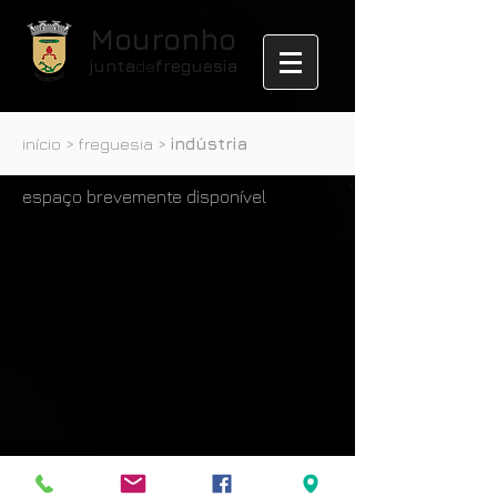
Mouronho
junta
de
freguesia
início
>
freguesia
>
indústria
espaço brevemente disponível