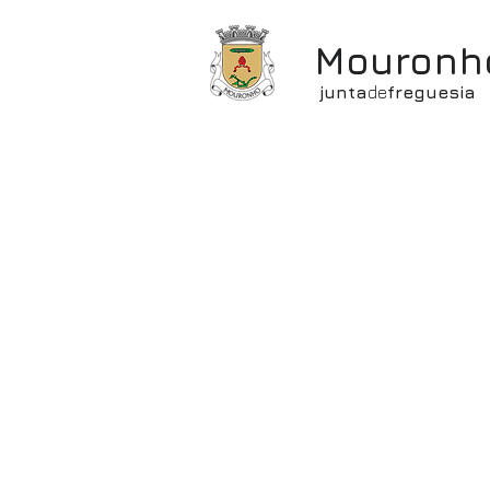
Mouronh
junta
de
freguesia