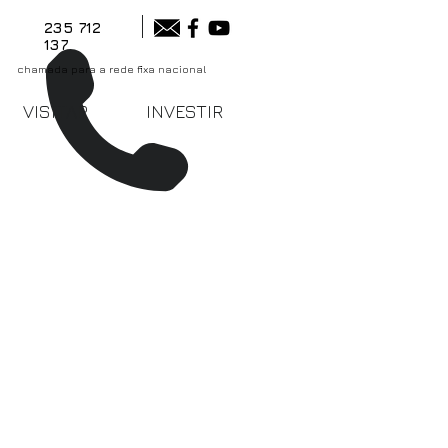
235 712
137
chamada para a rede fixa nacional
VISITAR
INVESTIR