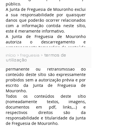
público.
A Junta de Freguesia de Mouronho exclui
a sua responsabilidade por quaisquer
danos que poderão ocorrer relacionados
com a informação contida neste sítio,
este é meramente informativo.
A Junta de Freguesia de Mouronho
autoriza o descarregamento e
armazenamento temporário do conteúdo
deste sítio para efeitos de visionamento
início
>
freguesia
>
termos de
do mesmo num computador pessoal. A
utilização
reprodução, armazenamento
permanente ou retransmissão do
conteúdo deste sítio são expressamente
proibidos sem a autorização prévia e por
escrito da Junta de Freguesia de
Mouronho.
Todos os conteúdos deste sítio
(nomeadamente textos, imagens,
documentos em pdf, links,…) e
respectivos direitos são da
responsabilidade e titularidade da Junta
de Freguesia de Mouronho.