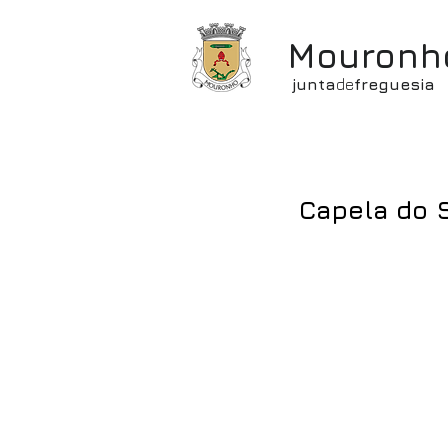
Mouronh
junta
de
freguesia
Capela do 