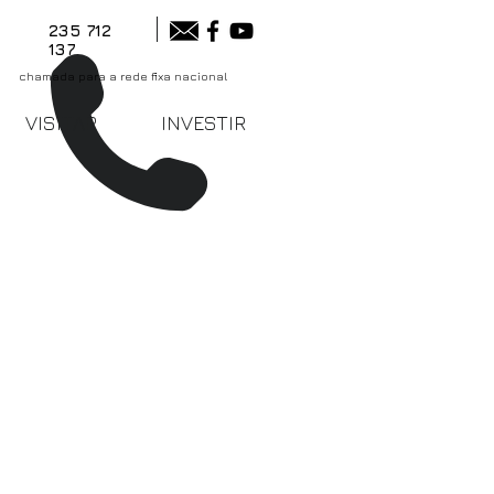
235 712
137
chamada para a rede fixa nacional
VISITAR
INVESTIR