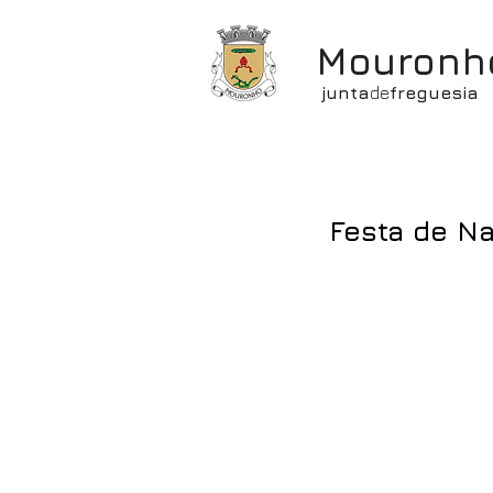
Mouronh
junta
de
freguesia
Festa de Na