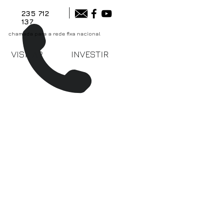
235 712
137
chamada para a rede fixa nacional
VISITAR
INVESTIR