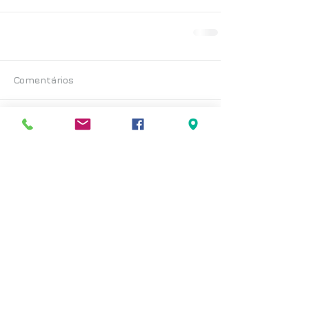
Comentários
Escreva um comentário
Posts Recentes
< voltar