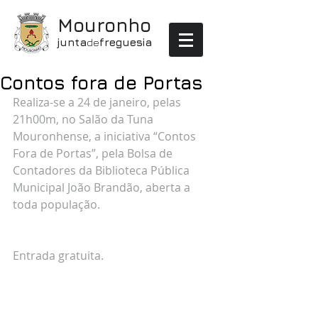
Mouronho
junta
de
freguesia
Contos fora de Portas
Realiza-se a 24 de janeiro, pelas 
21h00m, no Salão da Tuna 
Mouronhense, a iniciativa “Contos 
Fora de Portas”, pela Bolsa de 
Contadores da Biblioteca Pública 
Municipal João Brandão, aberta a 
toda população.
Entrada gratuita.