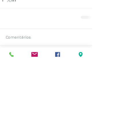
Comentários
Escreva um comentário
Posts Recentes
< voltar