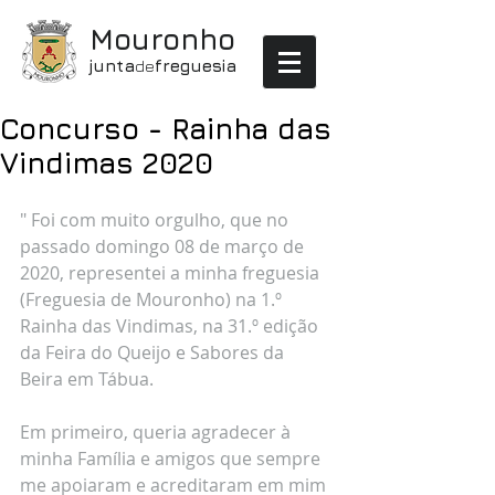
Mouronho
junta
de
freguesia
Concurso - Rainha das
Vindimas 2020
" Foi com muito orgulho, que no 
passado domingo 08 de março de 
2020, representei a minha freguesia 
(Freguesia de Mouronho) na 1.º 
Rainha das Vindimas, na 31.º edição 
da Feira do Queijo e Sabores da 
Beira em Tábua.
Em primeiro, queria agradecer à 
minha Família e amigos que sempre 
me apoiaram e acreditaram em mim 