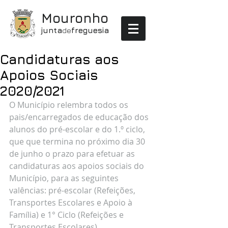
Mouronho
junta
de
freguesia
Candidaturas aos
Apoios Sociais
2020/2021
O Município relembra todos os 
pais/encarregados de educação dos 
alunos do pré-escolar e do 1.º ciclo, 
que que termina no próximo dia 30 
de junho o prazo para efetuar as 
candidaturas aos apoios sociais do 
Município, para as seguintes 
valências: pré-escolar (Refeições, 
Transportes Escolares e Apoio à 
Família) e 1° Ciclo (Refeições e 
Transportes Escolares).