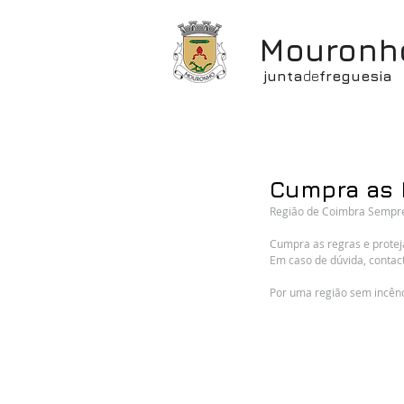
Mouronh
junta
de
freguesia
Cumpra as 
Região de Coimbra Sempr
Cumpra as regras e protej
Em caso de dúvida, contact
Por uma região sem incênd