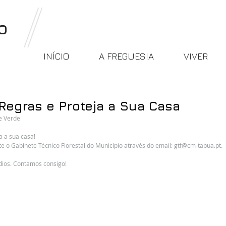
o
INÍCIO
A FREGUESIA
VIVER
Regras e Proteja a Sua Casa
e Verde
a a sua casa!
e o Gabinete Técnico Florestal do Município através do email: gtf@cm-tabua.pt.
ios. Contamos consigo!