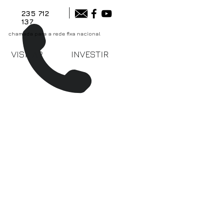
235 712
137
chamada para a rede fixa nacional
VISITAR
INVESTIR