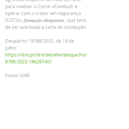
para realizar o Curso «Conduzir e 
operar com o trator em segurança 
(COTS)» ,𝒇𝒐𝒓𝒎𝒂𝒄̧𝒂̃𝒐 𝒐𝒃𝒓𝒊𝒈𝒂𝒕𝒐́𝒓𝒊𝒂 , que terá 
de ser averbada à carta de condução.
Despacho º 8788/2022, de 19 de 
julho: 
https://dre.pt/dre/detalhe/despacho/
8788-2022-186287401
Fonte: GNR