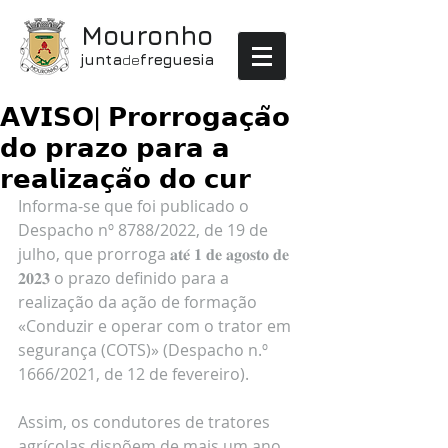
Mouronho
junta
de
freguesia
𝗔𝗩𝗜𝗦𝗢| 𝗣𝗿𝗼𝗿𝗿𝗼𝗴𝗮𝗰̧𝗮̃𝗼
𝗱𝗼 𝗽𝗿𝗮𝘇𝗼 𝗽𝗮𝗿𝗮 𝗮
𝗿𝗲𝗮𝗹𝗶𝘇𝗮𝗰̧𝗮̃𝗼 𝗱𝗼 𝗰𝘂𝗿
Informa-se que foi publicado o 
Despacho nº 8788/2022, de 19 de 
julho, que prorroga 𝐚𝐭𝐞́ 𝟏 𝐝𝐞 𝐚𝐠𝐨𝐬𝐭𝐨 𝐝𝐞 
𝟐𝟎𝟐𝟑 o prazo definido para a 
realização da ação de formação 
«Conduzir e operar com o trator em 
segurança (COTS)» (Despacho n.º 
1666/2021, de 12 de fevereiro).
Assim, os condutores de tratores 
agrícolas dispõem de mais um ano 