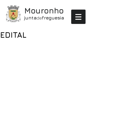
Mouronho
junta
de
freguesia
EDITAL