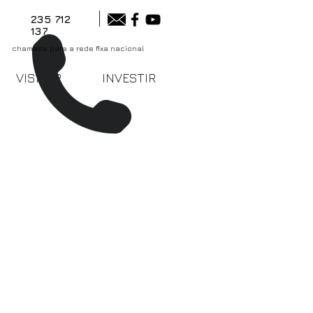
235 712
137
chamada para a rede fixa nacional
VISITAR
INVESTIR