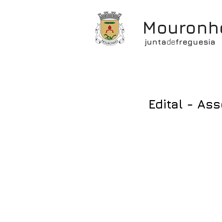
Mouronh
junta
de
freguesia
Edital - As