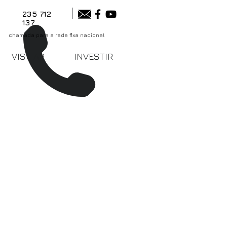
235 712
137
chamada para a rede fixa nacional
VISITAR
INVESTIR