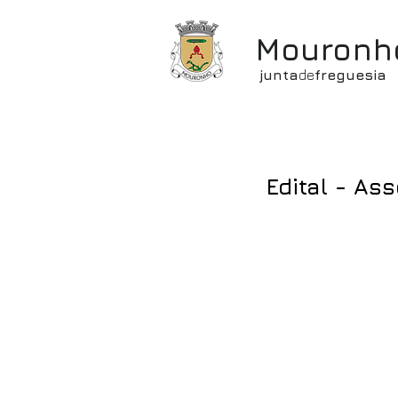
Mouronh
junta
de
freguesia
Edital - As