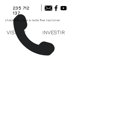
235 712
137
chamada para a rede fixa nacional
VISITAR
INVESTIR