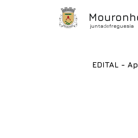
Mouronh
junta
de
freguesia
EDITAL - Ap