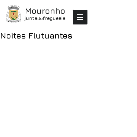
Mouronho
junta
de
freguesia
Noites Flutuantes