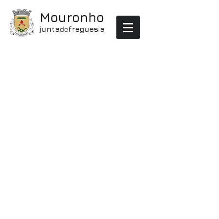
Mouronho
junta
de
freguesia
notícias